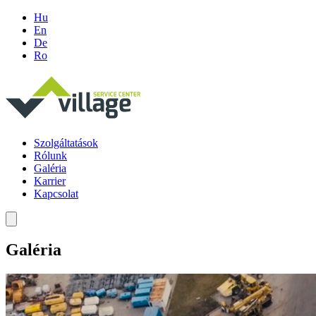
Hu
En
De
Ro
Szolgáltatások
Rólunk
Galéria
Karrier
Kapcsolat
Galéria